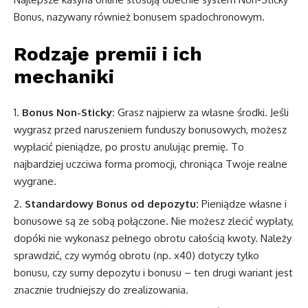
Bonus, nazywany również bonusem spadochronowym.
Rodzaje premii i ich
mechaniki
Bonus Non-Sticky:
Grasz najpierw za własne środki. Jeśli
wygrasz przed naruszeniem funduszy bonusowych, możesz
wypłacić pieniądze, po prostu anulując premię. To
najbardziej uczciwa forma promocji, chroniąca Twoje realne
wygrane.
Standardowy Bonus od depozytu:
Pieniądze własne i
bonusowe są ze sobą połączone. Nie możesz zlecić wypłaty,
dopóki nie wykonasz pełnego obrotu całością kwoty. Należy
sprawdzić, czy wymóg obrotu (np. x40) dotyczy tylko
bonusu, czy sumy depozytu i bonusu – ten drugi wariant jest
znacznie trudniejszy do zrealizowania.