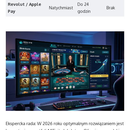
Revolut / Apple
Do 24
Natychmiast
Brak
Pay
godzin
Ekspercka rada: W 2026 roku optymalnym rozwiązaniem jest