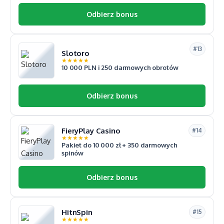
Odbierz bonus
#13
Slotoro
★
★
★
★
★
10 000 PLN i 250 darmowych obrotów
Odbierz bonus
FieryPlay Casino
#14
★
★
★
★
★
Pakiet do 10 000 zł + 350 darmowych
spinów
Odbierz bonus
HitnSpin
#15
★
★
★
★
★