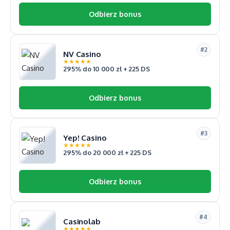
Odbierz bonus
#2
NV Casino
★
★
★
★
★
295% do 10 000 zł + 225 DS
Odbierz bonus
#3
Yep! Casino
★
★
★
★
★
295% do 20 000 zł + 225 DS
Odbierz bonus
#4
Casinolab
★
★
★
★
★