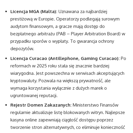
Licencja MGA (Malta):
Uznawana za najbardziej
prestiżową w Europie. Operatorzy podlegają surowym
audytom finansowym, a gracze mają dostęp do
bezpłatnego arbitrażu (PAB – Player Arbitration Board) w
przypadku sporów o wypłaty. To gwarancja ochrony
depozytów.
Licencja Curacao (Antillephone, Gaming Curacao):
Po
reformach w 2025 roku stała się znacznie bardziej
wiarygodna. Jest powszechna w serwisach akceptujących
kryptowaluty. Pozwala na większą prywatność, ale
wymaga korzystania wyłącznie z dużych marek o
ugruntowanej reputacji.
Rejestr Domen Zakazanych:
Ministerstwo Finansów
regularnie aktualizuje listę blokowanych witryn. Najlepsze
kasyna online zapewniają ciągłość dostępu poprzez
tworzenie stron alternatywnych, co eliminuje konieczność