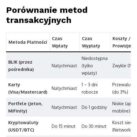
Porównanie metod
transakcyjnych
Czas
Czas
Koszty /
Metoda Płatności
Wpłaty
Wypłaty
Prowizje
Niedostępna
BLIK (przez
Natychmiast
(tylko
Zwykle 0%
pośrednika)
wpłaty)
Karty
1 – 3 dni
Przewaluto
Natychmiast
(Visa/Mastercard)
robocze
(do 3%)
Portfele (Jeton,
Niskie (aplik
Natychmiast
Do 1 godziny
MiFinity)
mobilne)
Kryptowaluty
Koszt sieci
Do 15 minut
Do 30 minut
(USDT/BTC)
(Network Fe