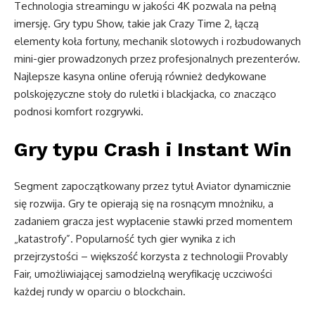
Technologia streamingu w jakości 4K pozwala na pełną
imersję. Gry typu Show, takie jak Crazy Time 2, łączą
elementy koła fortuny, mechanik slotowych i rozbudowanych
mini-gier prowadzonych przez profesjonalnych prezenterów.
Najlepsze kasyna online oferują również dedykowane
polskojęzyczne stoły do ruletki i blackjacka, co znacząco
podnosi komfort rozgrywki.
Gry typu Crash i Instant Win
Segment zapoczątkowany przez tytuł Aviator dynamicznie
się rozwija. Gry te opierają się na rosnącym mnożniku, a
zadaniem gracza jest wypłacenie stawki przed momentem
„katastrofy”. Popularność tych gier wynika z ich
przejrzystości – większość korzysta z technologii Provably
Fair, umożliwiającej samodzielną weryfikację uczciwości
każdej rundy w oparciu o blockchain.