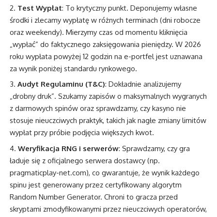
Test Wypłat
: To krytyczny punkt. Deponujemy własne
środki i zlecamy wypłatę w różnych terminach (dni robocze
oraz weekendy). Mierzymy czas od momentu kliknięcia
„wypłać” do faktycznego zaksięgowania pieniędzy. W 2026
roku wypłata powyżej 12 godzin na e-portfel jest uznawana
za wynik poniżej standardu rynkowego.
Audyt Regulaminu (T&C)
: Dokładnie analizujemy
„drobny druk”. Szukamy zapisów o maksymalnych wygranych
z darmowych spinów oraz sprawdzamy, czy kasyno nie
stosuje nieuczciwych praktyk, takich jak nagłe zmiany limitów
wypłat przy próbie podjęcia większych kwot.
Weryfikacja RNG i serwerów
: Sprawdzamy, czy gra
ładuje się z oficjalnego serwera dostawcy (np.
pragmaticplay-net.com), co gwarantuje, że wynik każdego
spinu jest generowany przez certyfikowany algorytm
Random Number Generator. Chroni to gracza przed
skryptami zmodyfikowanymi przez nieuczciwych operatorów,