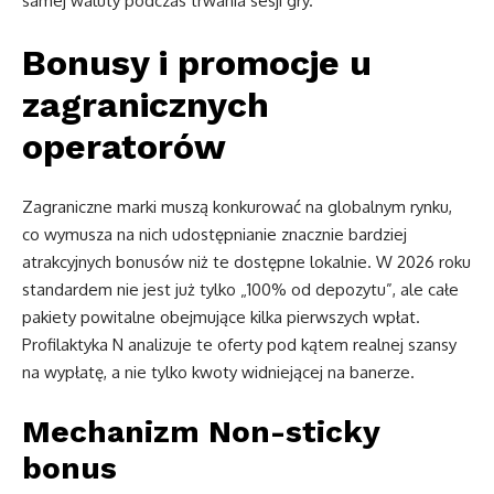
samej waluty podczas trwania sesji gry.
Bonusy i promocje u
zagranicznych
operatorów
Zagraniczne marki muszą konkurować na globalnym rynku,
co wymusza na nich udostępnianie znacznie bardziej
atrakcyjnych bonusów niż te dostępne lokalnie. W 2026 roku
standardem nie jest już tylko „100% od depozytu”, ale całe
pakiety powitalne obejmujące kilka pierwszych wpłat.
Profilaktyka N analizuje te oferty pod kątem realnej szansy
na wypłatę, a nie tylko kwoty widniejącej na banerze.
Mechanizm Non-sticky
bonus