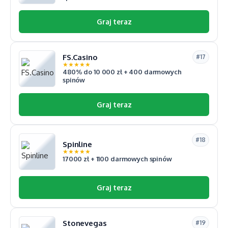
Graj teraz
FS.Casino
#17
★
★
★
★
★
480% do 10 000 zł + 400 darmowych
spinów
Graj teraz
#18
Spinline
★
★
★
★
★
17000 zł + 1100 darmowych spinów
Graj teraz
Stonevegas
#19