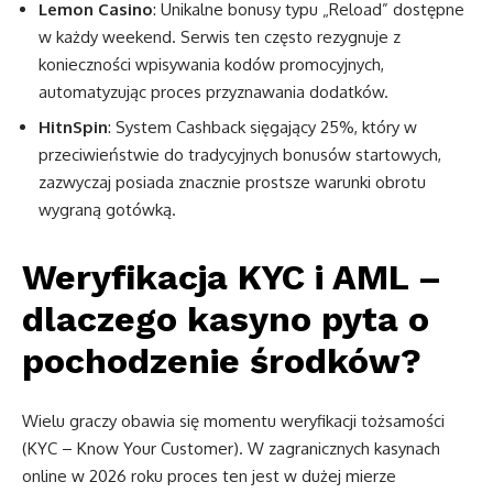
Lemon Casino
: Unikalne bonusy typu „Reload” dostępne
w każdy weekend. Serwis ten często rezygnuje z
konieczności wpisywania kodów promocyjnych,
automatyzując proces przyznawania dodatków.
HitnSpin
: System Cashback sięgający 25%, który w
przeciwieństwie do tradycyjnych bonusów startowych,
zazwyczaj posiada znacznie prostsze warunki obrotu
wygraną gotówką.
Weryfikacja KYC i AML –
dlaczego kasyno pyta o
pochodzenie środków?
Wielu graczy obawia się momentu weryfikacji tożsamości
(KYC – Know Your Customer). W zagranicznych kasynach
online w 2026 roku proces ten jest w dużej mierze