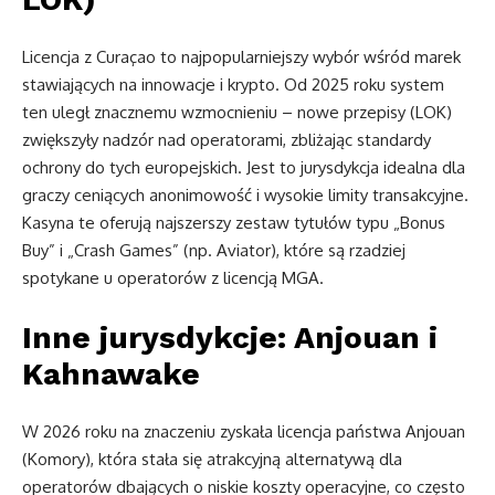
Licencja z Curaçao to najpopularniejszy wybór wśród marek
stawiających na innowacje i krypto. Od 2025 roku system
ten uległ znacznemu wzmocnieniu – nowe przepisy (LOK)
zwiększyły nadzór nad operatorami, zbliżając standardy
ochrony do tych europejskich. Jest to jurysdykcja idealna dla
graczy ceniących anonimowość i wysokie limity transakcyjne.
Kasyna te oferują najszerszy zestaw tytułów typu „Bonus
Buy” i „Crash Games” (np. Aviator), które są rzadziej
spotykane u operatorów z licencją MGA.
Inne jurysdykcje: Anjouan i
Kahnawake
W 2026 roku na znaczeniu zyskała licencja państwa Anjouan
(Komory), która stała się atrakcyjną alternatywą dla
operatorów dbających o niskie koszty operacyjne, co często