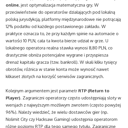
online
, jest optymalizacja matematyczna gry. W
przeciwieństwie do operatorów działających pod lokalną
polską jurysdykcją, platformy międzynarodowe nie potrącają
12% podatku od każdego postawionego zakładu. W
praktyce oznacza to, że przy każdym spinie na automacie o
wartości 10 PLN, cała ta kwota bierze udział w grze. U
lokalnego operatora realna stawka wynosi 8,80 PLN, co
drastycznie obniża potencjalne wygrane i przyspiesza
drenaż kapitału gracza (tzw. bankroll). W skali kilku tysięcy
obrotów, różnica w stanie konta może wynosić nawet
kilkaset złotych na korzyść serwisów zagranicznych.
Kolejnym argumentem jest parametr
RTP (Return to
Player)
. Zagraniczni operatorzy często udostępniają sloty w
wersjach z najwyższym możliwym zwrotem (często powyżej
96%). Należy wiedzieć, że wielu dostawców gier (np.
Nolimit City czy Hacksaw Gaming) udostępnia operatorom
różne poziomy RTP dla tego samego tytułu. Zagraniczne