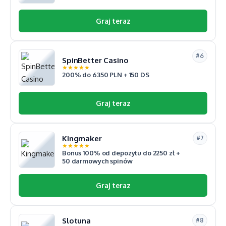
Graj teraz
#6
SpinBetter Casino
★
★
★
★
★
200% do 6350 PLN + 150 DS
Graj teraz
Kingmaker
#7
★
★
★
★
★
Bonus 100% od depozytu do 2250 zł +
50 darmowych spinów
Graj teraz
Slotuna
#8