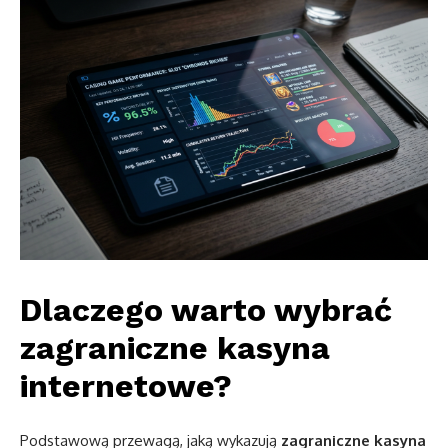
Dlaczego warto wybrać
zagraniczne kasyna
internetowe?
Podstawową przewagą, jaką wykazują
zagraniczne kasyna