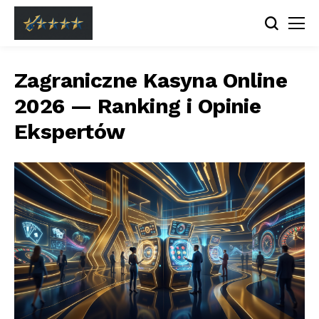
Zagraniczne Kasyna Online
2026 — Ranking i Opinie
Ekspertów