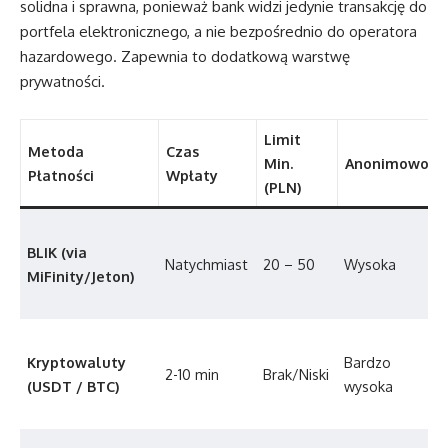
solidna i sprawna, ponieważ bank widzi jedynie transakcję do
portfela elektronicznego, a nie bezpośrednio do operatora
hazardowego. Zapewnia to dodatkową warstwę
prywatności.
Limit
Metoda
Czas
Min.
Anonimowość
Płatności
Wpłaty
(PLN)
BLIK (via
Natychmiast
20 – 50
Wysoka
MiFinity/Jeton)
Kryptowaluty
Bardzo
2-10 min
Brak/Niski
(USDT / BTC)
wysoka