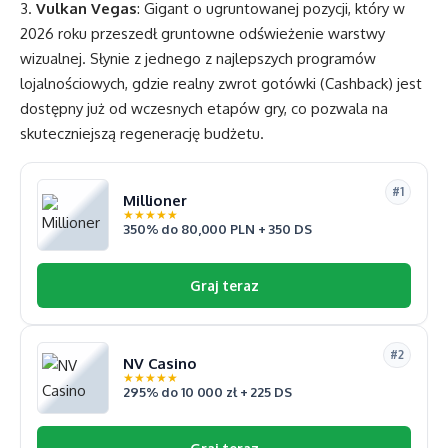
Vulkan Vegas
: Gigant o ugruntowanej pozycji, który w
2026 roku przeszedł gruntowne odświeżenie warstwy
wizualnej. Słynie z jednego z najlepszych programów
lojalnościowych, gdzie realny zwrot gotówki (Cashback) jest
dostępny już od wczesnych etapów gry, co pozwala na
skuteczniejszą regenerację budżetu.
#1
Millioner
★
★
★
★
★
350% do 80,000 PLN + 350 DS
Graj teraz
#2
NV Casino
★
★
★
★
★
295% do 10 000 zł + 225 DS