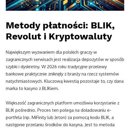
Metody płatności: BLIK,
Revolut i Kryptowaluty
Największym wyzwaniem dla polskich graczy w
zagranicznych serwisach jest realizacja depozytów w sposób
szybki i dyskretny. W 2026 roku tradycyjne przelewy
bankowe praktycznie zniknęły z branży na rzecz systemów
natychmiastowych. Kluczową kwestią pozostaje to, czy dana
marka to kasyno z BLIKiem.
Większość zagranicznych platform umożliwia korzystanie z
BLIK pośrednio. Proces ten polega na doładowaniu e-
portfela (np. MiFinity lub Jeton) za pomocą kodu BLIK, a
następnie przelaniu środków do kasyna. Jest to metoda