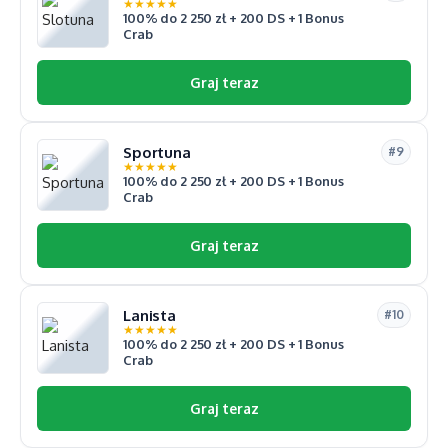
★
★
★
★
★
100% do 2 250 zł + 200 DS + 1 Bonus
Crab
Graj teraz
Sportuna
#9
★
★
★
★
★
100% do 2 250 zł + 200 DS + 1 Bonus
Crab
Graj teraz
Lanista
#10
★
★
★
★
★
100% do 2 250 zł + 200 DS + 1 Bonus
Crab
Graj teraz