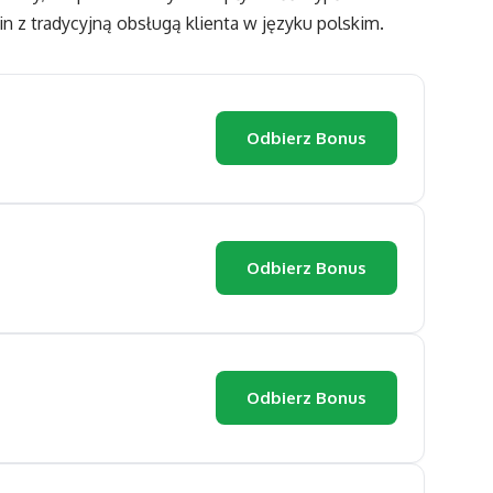
n z tradycyjną obsługą klienta w języku polskim.
Odbierz Bonus
Odbierz Bonus
Odbierz Bonus