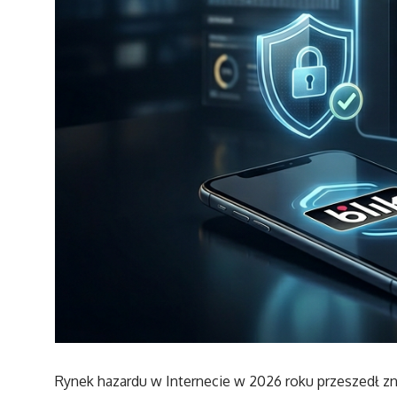
Rynek hazardu w Internecie w 2026 roku przeszedł z