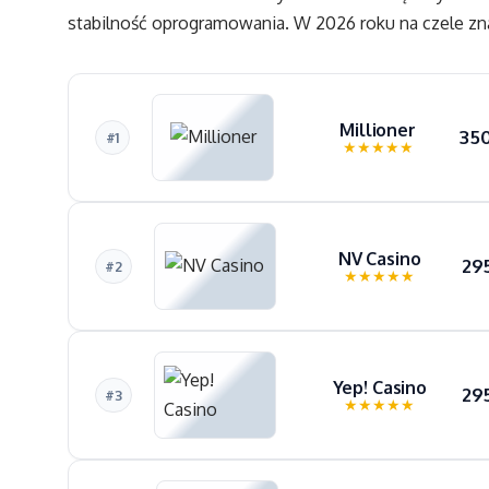
stabilność oprogramowania. W 2026 roku na czele znaj
Millioner
350
#1
★
★
★
★
★
NV Casino
295
#2
★
★
★
★
★
Yep! Casino
295
#3
★
★
★
★
★