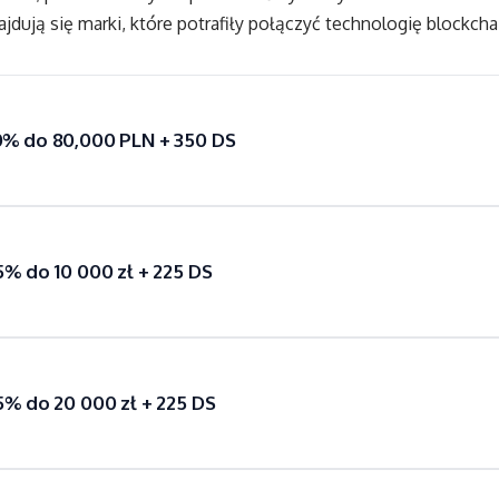
dują się marki, które potrafiły połączyć technologię blockchai
% do 80,000 PLN + 350 DS
% do 10 000 zł + 225 DS
% do 20 000 zł + 225 DS