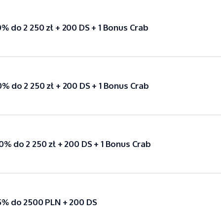
0% do 2 250 zł + 200 DS + 1 Bonus Crab
0% do 2 250 zł + 200 DS + 1 Bonus Crab
0% do 2 250 zł + 200 DS + 1 Bonus Crab
5% do 2500 PLN + 200 DS