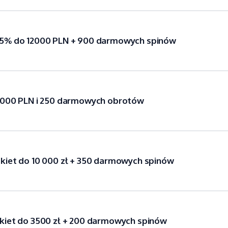
5% do 12000 PLN + 900 darmowych spinów
 000 PLN i 250 darmowych obrotów
kiet do 10 000 zł + 350 darmowych spinów
kiet do 3500 zł + 200 darmowych spinów