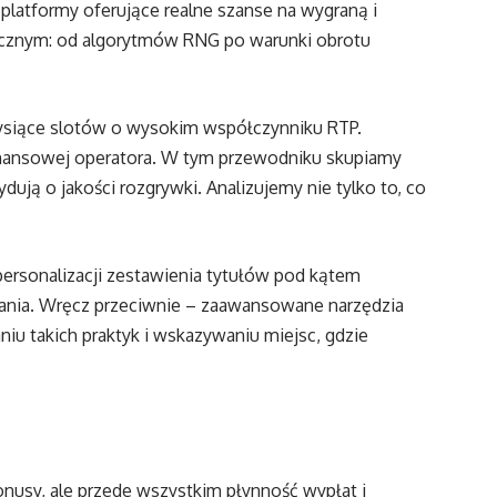
 platformy oferujące realne szanse na wygraną i
nicznym: od algorytmów RNG po warunki obrotu
tysiące slotów o wysokim współczynniku RTP.
i finansowej operatora. W tym przewodniku skupiamy
ują o jakości rozgrywki. Analizujemy nie tylko to, co
personalizacji zestawienia tytułów pod kątem
ufania. Wręcz przeciwnie – zaawansowane narzędzia
 takich praktyk i wskazywaniu miejsc, gdzie
nusy, ale przede wszystkim płynność wypłat i