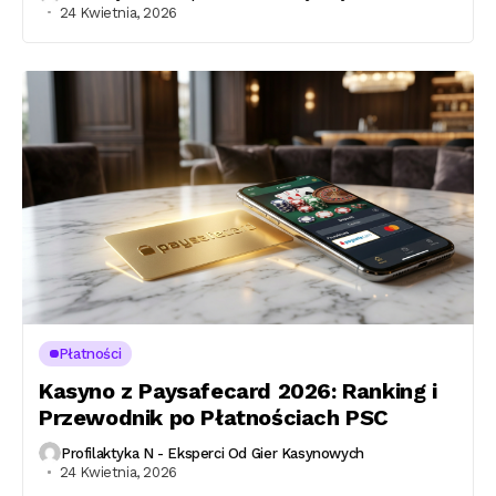
24 Kwietnia, 2026
Płatności
Kasyno z Paysafecard 2026: Ranking i
Przewodnik po Płatnościach PSC
Profilaktyka N - Eksperci Od Gier Kasynowych
24 Kwietnia, 2026