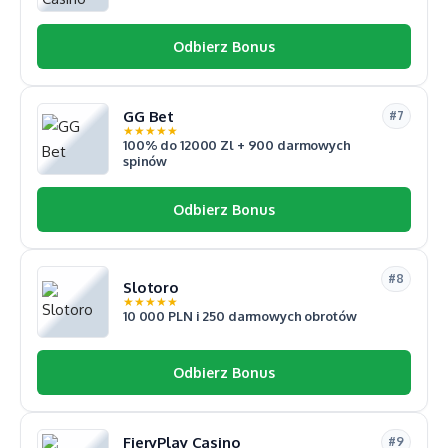
Odbierz Bonus
GG Bet
#7
★
★
★
★
★
100% do 12000 Zl + 900 darmowych
spinów
Odbierz Bonus
#8
Slotoro
★
★
★
★
★
10 000 PLN i 250 darmowych obrotów
Odbierz Bonus
FieryPlay Casino
#9