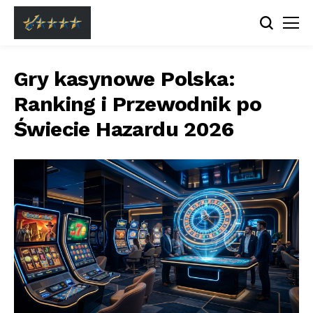
Gry kasynowe Polska:
Ranking i Przewodnik po
Świecie Hazardu 2026