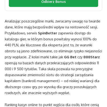
Odbierz Bonus
Analizując poszczególne marki, zwracamy uwagę na twarde
dane, które mają bezpośredni wpływ na rentowność sesji.
Przykładowo, serwis
SpinBetter
zapewnia dostęp do
katalogu gier, w którym bonus powitalny wynosi 100% do
440 PLN, ale kluczowe dla eksperta jest to, że warunki
obrotu są jasno zdefiniowane, co eliminuje ryzyko niejasności
przy wypłacie. Z kolei marki takie jak
GG Bet
czy
888Starz
operują na bazach danych przekraczających odpowiednio 11
000 i 9 500 tytułów. Taka skala pozwala na precyzyjne
dopasowanie zmienności slotu do strategii zarządzania
kapitałem (bankroll management) – od niskiej wariancji dla
dłuższego czasu gry, po wysoką dla graczy poszukujących
rzadszych, ale znacznie wyższych wypłat.
Ranking kasyn online to punkt wyjścia dla osób, które cenią