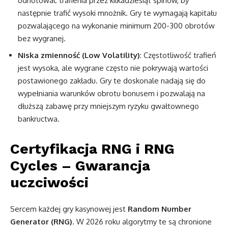
odnotować trafienia przez kilkadziesiąt spinów, by
następnie trafić wysoki mnożnik. Gry te wymagają kapitału
pozwalającego na wykonanie minimum 200-300 obrotów
bez wygranej.
Niska zmienność (Low Volatility)
: Częstotliwość trafień
jest wysoka, ale wygrane często nie pokrywają wartości
postawionego zakładu. Gry te doskonale nadają się do
wypełniania warunków obrotu bonusem i pozwalają na
dłuższą zabawę przy mniejszym ryzyku gwałtownego
bankructwa.
Certyfikacja RNG i RNG
Cycles – Gwarancja
uczciwości
Sercem każdej gry kasynowej jest
Random Number
Generator (RNG)
. W 2026 roku algorytmy te są chronione