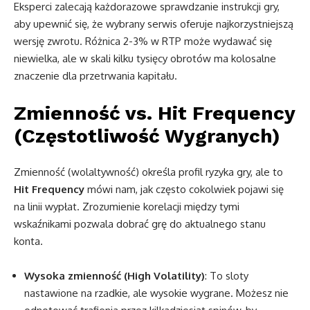
Eksperci zalecają każdorazowe sprawdzanie instrukcji gry,
aby upewnić się, że wybrany serwis oferuje najkorzystniejszą
wersję zwrotu. Różnica 2-3% w RTP może wydawać się
niewielka, ale w skali kilku tysięcy obrotów ma kolosalne
znaczenie dla przetrwania kapitału.
Zmienność vs. Hit Frequency
(Częstotliwość Wygranych)
Zmienność (wolaltywność) określa profil ryzyka gry, ale to
Hit Frequency
mówi nam, jak często cokolwiek pojawi się
na linii wypłat. Zrozumienie korelacji między tymi
wskaźnikami pozwala dobrać grę do aktualnego stanu
konta.
Wysoka zmienność (High Volatility)
: To sloty
nastawione na rzadkie, ale wysokie wygrane. Możesz nie