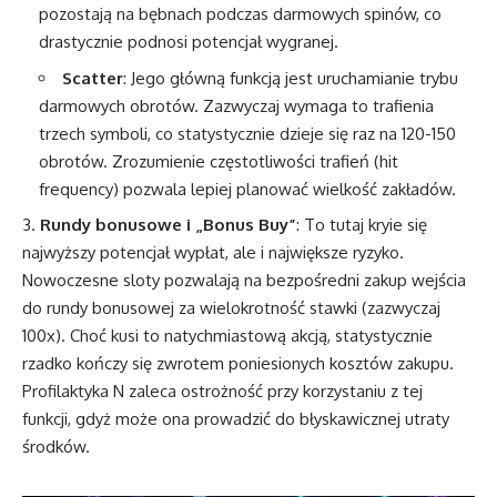
pozostają na bębnach podczas darmowych spinów, co
drastycznie podnosi potencjał wygranej.
Scatter
: Jego główną funkcją jest uruchamianie trybu
darmowych obrotów. Zazwyczaj wymaga to trafienia
trzech symboli, co statystycznie dzieje się raz na 120-150
obrotów. Zrozumienie częstotliwości trafień (hit
frequency) pozwala lepiej planować wielkość zakładów.
Rundy bonusowe i „Bonus Buy”
: To tutaj kryie się
najwyższy potencjał wypłat, ale i największe ryzyko.
Nowoczesne sloty pozwalają na bezpośredni zakup wejścia
do rundy bonusowej za wielokrotność stawki (zazwyczaj
100x). Choć kusi to natychmiastową akcją, statystycznie
rzadko kończy się zwrotem poniesionych kosztów zakupu.
Profilaktyka N zaleca ostrożność przy korzystaniu z tej
funkcji, gdyż może ona prowadzić do błyskawicznej utraty
środków.