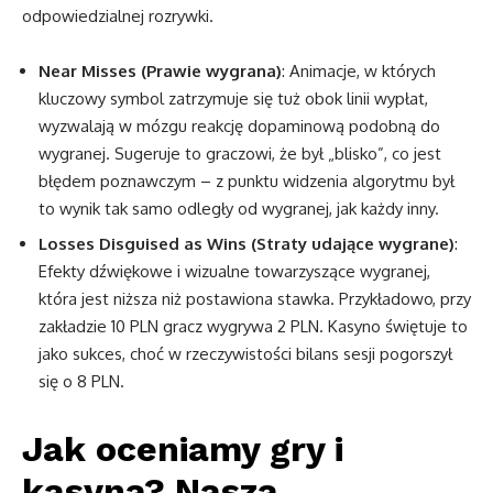
odpowiedzialnej rozrywki.
Near Misses (Prawie wygrana)
: Animacje, w których
kluczowy symbol zatrzymuje się tuż obok linii wypłat,
wyzwalają w mózgu reakcję dopaminową podobną do
wygranej. Sugeruje to graczowi, że był „blisko”, co jest
błędem poznawczym – z punktu widzenia algorytmu był
to wynik tak samo odległy od wygranej, jak każdy inny.
Losses Disguised as Wins (Straty udające wygrane)
:
Efekty dźwiękowe i wizualne towarzyszące wygranej,
która jest niższa niż postawiona stawka. Przykładowo, przy
zakładzie 10 PLN gracz wygrywa 2 PLN. Kasyno świętuje to
jako sukces, choć w rzeczywistości bilans sesji pogorszył
się o 8 PLN.
Jak oceniamy gry i
kasyna? Nasza