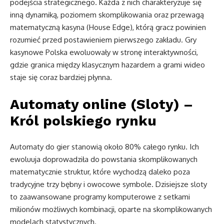
podejścia strategicznego. Każda z nich charakteryzuje się
inną dynamiką, poziomem skomplikowania oraz przewagą
matematyczną kasyna (House Edge), którą gracz powinien
rozumieć przed postawieniem pierwszego zakładu. Gry
kasynowe Polska ewoluowały w stronę interaktywności,
gdzie granica między klasycznym hazardem a grami wideo
staje się coraz bardziej płynna.
Automaty online (Sloty) –
Król polskiego rynku
Automaty do gier stanowią około 80% całego rynku. Ich
ewoluuja doprowadziła do powstania skomplikowanych
matematycznie struktur, które wychodzą daleko poza
tradycyjne trzy bębny i owocowe symbole. Dzisiejsze sloty
to zaawansowane programy komputerowe z setkami
milionów możliwych kombinacji, oparte na skomplikowanych
modelach statystycznych.