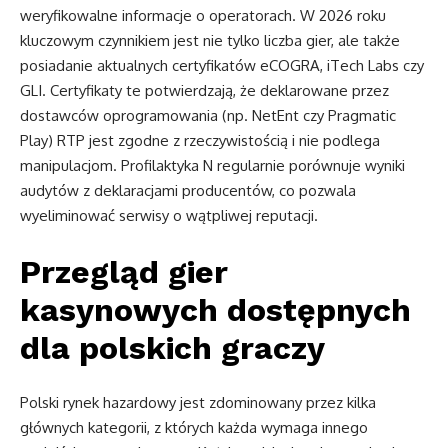
weryfikowalne informacje o operatorach. W 2026 roku
kluczowym czynnikiem jest nie tylko liczba gier, ale także
posiadanie aktualnych certyfikatów eCOGRA, iTech Labs czy
GLI. Certyfikaty te potwierdzają, że deklarowane przez
dostawców oprogramowania (np. NetEnt czy Pragmatic
Play) RTP jest zgodne z rzeczywistością i nie podlega
manipulacjom. Profilaktyka N regularnie porównuje wyniki
audytów z deklaracjami producentów, co pozwala
wyeliminować serwisy o wątpliwej reputacji.
Przegląd gier
kasynowych dostępnych
dla polskich graczy
Polski rynek hazardowy jest zdominowany przez kilka
głównych kategorii, z których każda wymaga innego