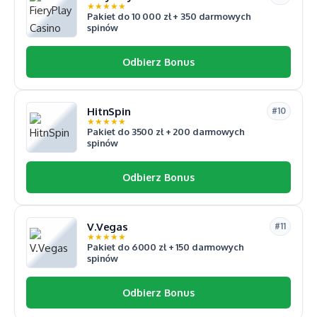
★
★
★
★
★
Pakiet do 10 000 zł + 350 darmowych
spinów
Odbierz Bonus
HitnSpin
#10
★
★
★
★
★
Pakiet do 3500 zł + 200 darmowych
spinów
Odbierz Bonus
V.Vegas
#11
★
★
★
★
★
Pakiet do 6000 zł + 150 darmowych
spinów
Odbierz Bonus