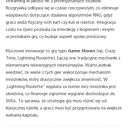
streaming w jakości 4K z profesjonalnych studiów.
Rozgrywka odbywa się w czasie rzeczywistym, co eliminuje
wątpliwości dotyczące działania algorytmów RNG, gdyż
gracz widzi fizyczny ruch kart czy kuli w ruletce. Integracja
czatu na żywo pozwala na interakcję z krupierem i innymi
uczestnikami gry, co buduje aspekt społecznościowy.
Kluczowe innowacje to gry typu
Game Shows
(np. Crazy
Time, Lightning Roulette). Łączą one tradycyjne mechaniki z
elementami telewizyjnych teleturniejów. Warto jednak
wiedzieć, że wiele z tych gier wykorzystuje mechanizm
mnożników, który drastycznie zwiększa zmienność. W
„Lightning Roulette” wypłata za numer bez mnożnika jest
obniżona, co finansuje ogromne wygrane dochodzące do
500x. To sprawia, że strategia gry musi różnić się od
klasycznej ruletki, a gracz musi być przygotowany na większe
wahania kapitału.