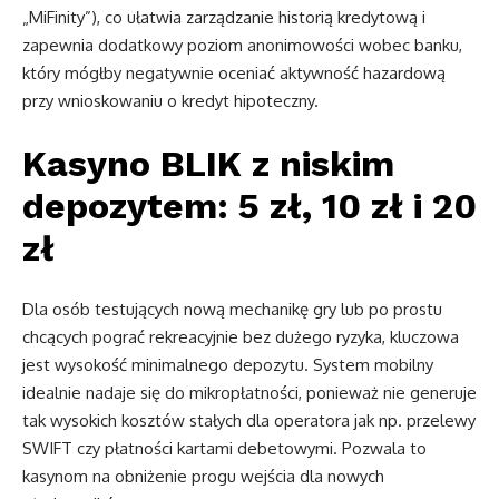
„MiFinity”), co ułatwia zarządzanie historią kredytową i
zapewnia dodatkowy poziom anonimowości wobec banku,
który mógłby negatywnie oceniać aktywność hazardową
przy wnioskowaniu o kredyt hipoteczny.
Kasyno BLIK z niskim
depozytem: 5 zł, 10 zł i 20
zł
Dla osób testujących nową mechanikę gry lub po prostu
chcących pograć rekreacyjnie bez dużego ryzyka, kluczowa
jest wysokość minimalnego depozytu. System mobilny
idealnie nadaje się do mikropłatności, ponieważ nie generuje
tak wysokich kosztów stałych dla operatora jak np. przelewy
SWIFT czy płatności kartami debetowymi. Pozwala to
kasynom na obniżenie progu wejścia dla nowych