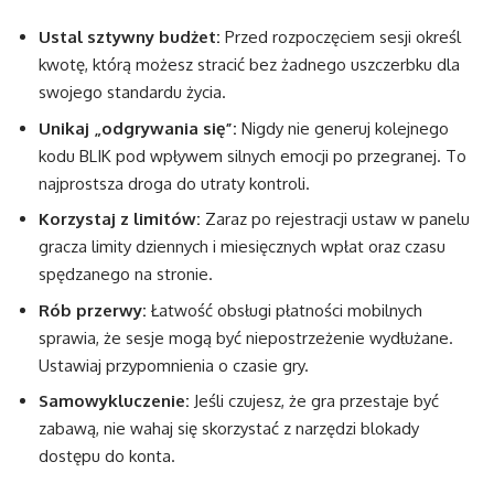
Ustal sztywny budżet:
Przed rozpoczęciem sesji określ
kwotę, którą możesz stracić bez żadnego uszczerbku dla
swojego standardu życia.
Unikaj „odgrywania się”:
Nigdy nie generuj kolejnego
kodu BLIK pod wpływem silnych emocji po przegranej. To
najprostsza droga do utraty kontroli.
Korzystaj z limitów:
Zaraz po rejestracji ustaw w panelu
gracza limity dziennych i miesięcznych wpłat oraz czasu
spędzanego na stronie.
Rób przerwy:
Łatwość obsługi płatności mobilnych
sprawia, że sesje mogą być niepostrzeżenie wydłużane.
Ustawiaj przypomnienia o czasie gry.
Samowykluczenie:
Jeśli czujesz, że gra przestaje być
zabawą, nie wahaj się skorzystać z narzędzi blokady
dostępu do konta.