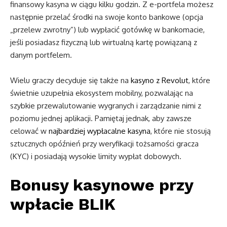
finansowy kasyna w ciągu kilku godzin. Z e-portfela możesz
następnie przelać środki na swoje konto bankowe (opcja
„przelew zwrotny”) lub wypłacić gotówkę w bankomacie,
jeśli posiadasz fizyczną lub wirtualną kartę powiązaną z
danym portfelem.
Wielu graczy decyduje się także na
kasyno z Revolut
, które
świetnie uzupełnia ekosystem mobilny, pozwalając na
szybkie przewalutowanie wygranych i zarządzanie nimi z
poziomu jednej aplikacji. Pamiętaj jednak, aby zawsze
celować w
najbardziej wypłacalne kasyna
, które nie stosują
sztucznych opóźnień przy weryfikacji tożsamości gracza
(KYC) i posiadają wysokie limity wypłat dobowych.
Bonusy kasynowe przy
wpłacie BLIK