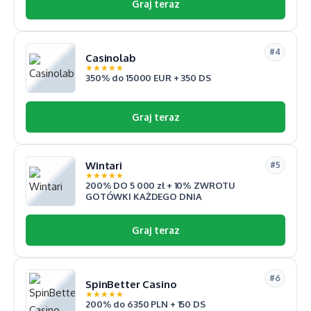
Graj teraz
#4
Casinolab
★
★
★
★
★
350% do 15000 EUR + 350 DS
Graj teraz
Wintari
#5
★
★
★
★
★
200% DO 5 000 zł + 10% ZWROTU
GOTÓWKI KAŻDEGO DNIA
Graj teraz
#6
SpinBetter Casino
★
★
★
★
★
200% do 6350 PLN + 150 DS