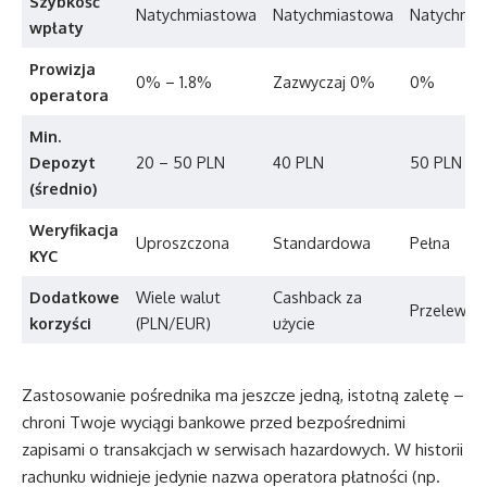
Szybkość
Natychmiastowa
Natychmiastowa
Natychmi
wpłaty
Prowizja
0% – 1.8%
Zazwyczaj 0%
0%
operatora
Min.
Depozyt
20 – 50 PLN
40 PLN
50 PLN
(średnio)
Weryfikacja
Uproszczona
Standardowa
Pełna
KYC
Dodatkowe
Wiele walut
Cashback za
Przelewy 
korzyści
(PLN/EUR)
użycie
Zastosowanie pośrednika ma jeszcze jedną, istotną zaletę –
chroni Twoje wyciągi bankowe przed bezpośrednimi
zapisami o transakcjach w serwisach hazardowych. W historii
rachunku widnieje jedynie nazwa operatora płatności (np.