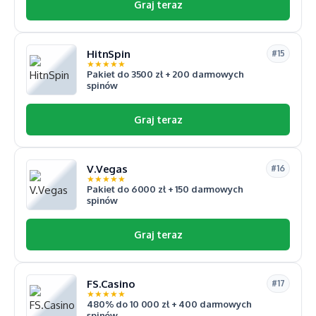
Graj teraz
HitnSpin
#15
★
★
★
★
★
Pakiet do 3500 zł + 200 darmowych
spinów
Graj teraz
V.Vegas
#16
★
★
★
★
★
Pakiet do 6000 zł + 150 darmowych
spinów
Graj teraz
FS.Casino
#17
★
★
★
★
★
480% do 10 000 zł + 400 darmowych
spinów