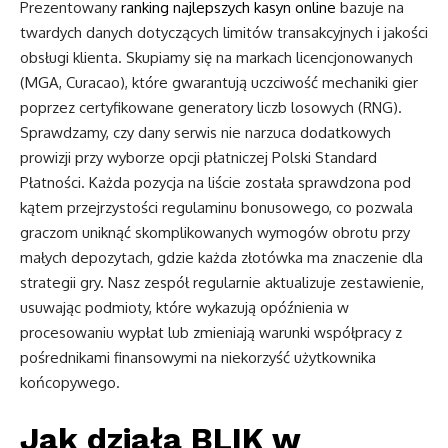
Prezentowany
ranking najlepszych kasyn online
bazuje na
twardych danych dotyczących limitów transakcyjnych i jakości
obsługi klienta. Skupiamy się na markach licencjonowanych
(MGA, Curacao), które gwarantują uczciwość mechaniki gier
poprzez certyfikowane generatory liczb losowych (RNG).
Sprawdzamy, czy dany serwis nie narzuca dodatkowych
prowizji przy wyborze opcji płatniczej Polski Standard
Płatności. Każda pozycja na liście została sprawdzona pod
kątem przejrzystości regulaminu bonusowego, co pozwala
graczom uniknąć skomplikowanych wymogów obrotu przy
małych depozytach, gdzie każda złotówka ma znaczenie dla
strategii gry. Nasz zespół regularnie aktualizuje zestawienie,
usuwając podmioty, które wykazują opóźnienia w
procesowaniu wypłat lub zmieniają warunki współpracy z
pośrednikami finansowymi na niekorzyść użytkownika
końcopywego.
Jak działa BLIK w