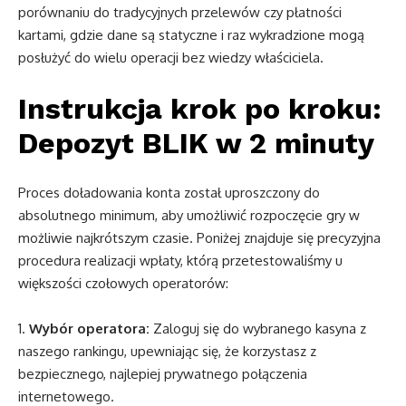
porównaniu do tradycyjnych przelewów czy płatności
kartami, gdzie dane są statyczne i raz wykradzione mogą
posłużyć do wielu operacji bez wiedzy właściciela.
Instrukcja krok po kroku:
Depozyt BLIK w 2 minuty
Proces doładowania konta został uproszczony do
absolutnego minimum, aby umożliwić rozpoczęcie gry w
możliwie najkrótszym czasie. Poniżej znajduje się precyzyjna
procedura realizacji wpłaty, którą przetestowaliśmy u
większości czołowych operatorów:
Wybór operatora:
Zaloguj się do wybranego kasyna z
naszego rankingu, upewniając się, że korzystasz z
bezpiecznego, najlepiej prywatnego połączenia
internetowego.