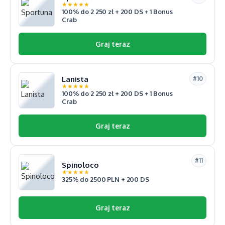
★
★
★
★
★
100% do 2 250 zł + 200 DS + 1 Bonus
Crab
Graj teraz
Lanista
#10
★
★
★
★
★
100% do 2 250 zł + 200 DS + 1 Bonus
Crab
Graj teraz
#11
Spinoloco
★
★
★
★
★
325% do 2500 PLN + 200 DS
Graj teraz