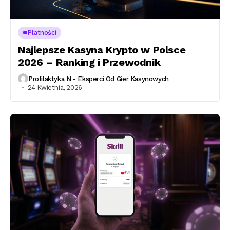
Płatności
Najlepsze Kasyna Krypto w Polsce
2026 – Ranking i Przewodnik
Profilaktyka N - Eksperci Od Gier Kasynowych
24 Kwietnia, 2026