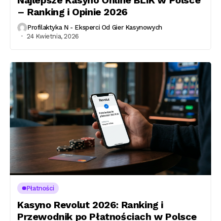
– Ranking i Opinie 2026
Profilaktyka N - Eksperci Od Gier Kasynowych
24 Kwietnia, 2026
Płatności
Kasyno Revolut 2026: Ranking i
Przewodnik po Płatnościach w Polsce