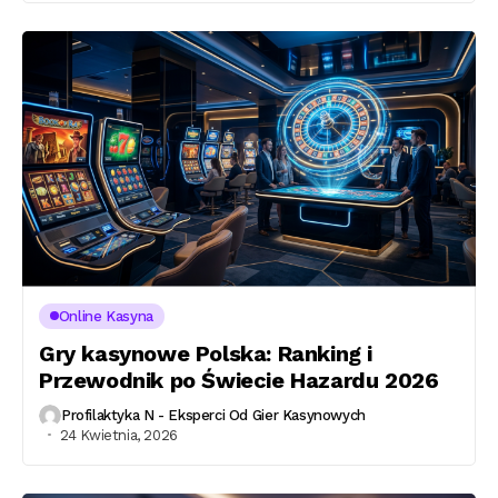
Online Kasyna
Gry kasynowe Polska: Ranking i
Przewodnik po Świecie Hazardu 2026
Profilaktyka N - Eksperci Od Gier Kasynowych
24 Kwietnia, 2026