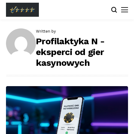
Written by
Profilaktyka N -
eksperci od gier
kasynowych