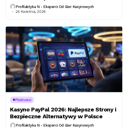
Profilaktyka N - Eksperci Od Gier Kasynowych
24 Kwietnia, 2026
Płatności
Kasyno PayPal 2026: Najlepsze Strony i
Bezpieczne Alternatywy w Polsce
Profilaktyka N - Eksperci Od Gier Kasynowych