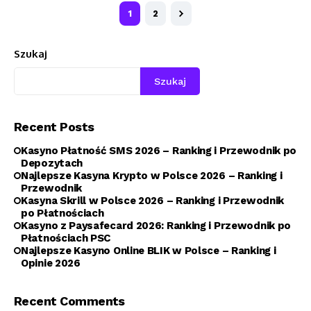
1
2
Szukaj
Szukaj
Recent Posts
Kasyno Płatność SMS 2026 – Ranking i Przewodnik po
Depozytach
Najlepsze Kasyna Krypto w Polsce 2026 – Ranking i
Przewodnik
Kasyna Skrill w Polsce 2026 – Ranking i Przewodnik
po Płatnościach
Kasyno z Paysafecard 2026: Ranking i Przewodnik po
Płatnościach PSC
Najlepsze Kasyno Online BLIK w Polsce – Ranking i
Opinie 2026
Recent Comments